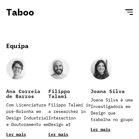
Taboo
Equipa
Ana Correia
Filippo
Joana Silva
de Barros
Talami
Joana Silva é uma
Com Licenciatura
Filippo Talami is
Investigadora em
pré-Bolonha em
a researcher in
Design que
Design Industrial
Interaction
trabalha no grupo
e Doutoramento em
Design at
de Human-Centred
Ler mais
Engenharia e
Fraunhofer
Design no
Ler mais
Ler mais
Gestão Industrial
Portugal
AICOS
in
Fraunhofer